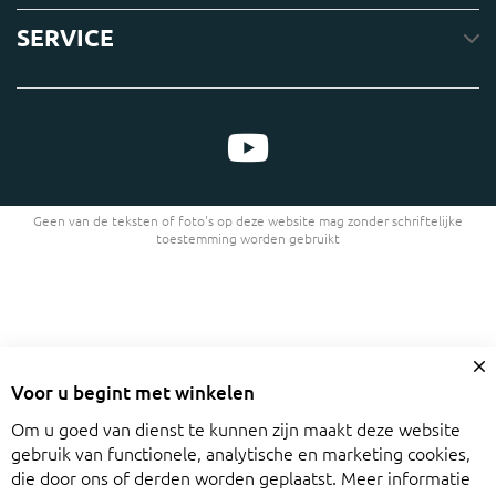
SERVICE
Geen van de teksten of foto's op deze website mag zonder schriftelijke
toestemming worden gebruikt
Cl
Voor u begint met winkelen
C
Ba
Om u goed van dienst te kunnen zijn maakt deze website
gebruik van functionele, analytische en marketing cookies,
die door ons of derden worden geplaatst. Meer informatie